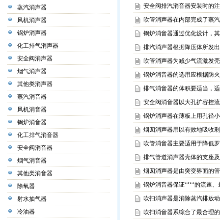
安全阀排汽消音器安装时的注
蒸汽消声器
吹管消声器在内部完成了蒸汽
风机消声器
锅炉消声器
锅炉消音器通过优化设计，其
化工排气消声器
排汽消声器根据降压体所发出
安全阀消声器
吹管消声器为减少气流激发壳
烟气消声器
锅炉消音器的选用应根据防火
其他类消声器
排气消音器的体积要适当，适
蒸汽消音器
安全阀消音器以大孔扩容控流
风机消音器
锅炉消声器在薄板上用孔径小
锅炉消音器
烟囱消声器用以有效地吸收剩
化工排气消音器
吹管消音器主要适用于降低罗
安全阀消音器
排气管道消声器壳体的支座及
烟气消音器
烟囱消声器是由突变界面的管
其他类消音器
锅炉消音器保证****的流速、
除氧器
吹扫消声器是消除蒸汽排放动
射水抽气器
冷油器
吹扫消音器系综合了最合理的