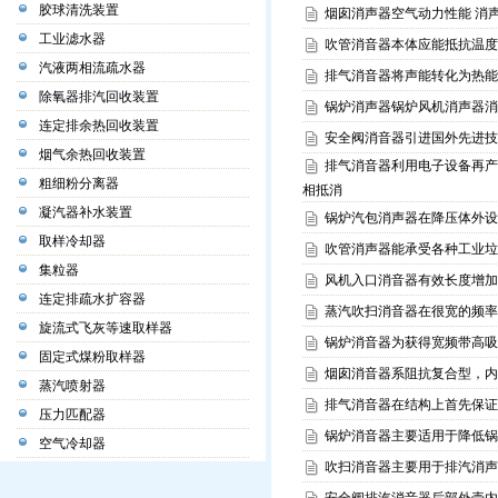
胶球清洗装置
烟囱消声器空气动力性能 消
工业滤水器
吹管消音器本体应能抵抗温度
汽液两相流疏水器
排气消音器将声能转化为热能
除氧器排汽回收装置
锅炉消声器锅炉风机消声器消
连定排余热回收装置
安全阀消音器引进国外先进技
烟气余热回收装置
排气消音器利用电子设备再产
粗细粉分离器
相抵消
凝汽器补水装置
锅炉汽包消声器在降压体外设
取样冷却器
吹管消声器能承受各种工业垃
集粒器
风机入口消音器有效长度增加
连定排疏水扩容器
蒸汽吹扫消音器在很宽的频率
旋流式飞灰等速取样器
锅炉消音器为获得宽频带高吸
固定式煤粉取样器
烟囱消音器系阻抗复合型，内
蒸汽喷射器
排气消音器在结构上首先保证
压力匹配器
锅炉消音器主要适用于降低锅
空气冷却器
吹扫消音器主要用于排汽消声