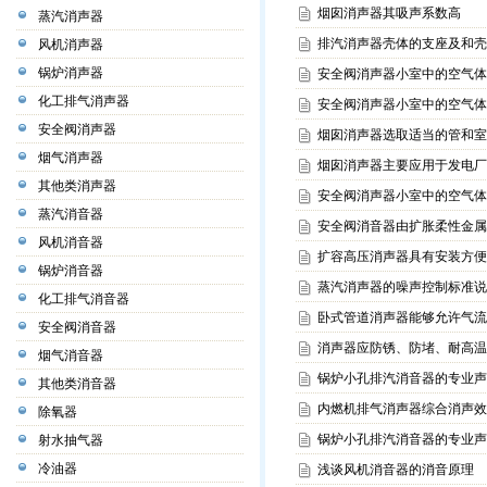
烟囱消声器其吸声系数高
蒸汽消声器
排汽消声器壳体的支座及和壳
风机消声器
锅炉消声器
安全阀消声器小室中的空气体
化工排气消声器
安全阀消声器小室中的空气体
安全阀消声器
烟囱消声器选取适当的管和室
烟气消声器
烟囱消声器主要应用于发电厂
其他类消声器
安全阀消声器小室中的空气体
蒸汽消音器
安全阀消音器由扩胀柔性金属
风机消音器
扩容高压消声器具有安装方便
锅炉消音器
蒸汽消声器的噪声控制标准说
化工排气消音器
卧式管道消声器能够允许气流
安全阀消音器
消声器应防锈、防堵、耐高温
烟气消音器
锅炉小孔排汽消音器的专业声
其他类消音器
内燃机排气消声器综合消声效
除氧器
锅炉小孔排汽消音器的专业声
射水抽气器
冷油器
浅谈风机消音器的消音原理