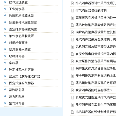
胶球清洗装置
排汽消声器设计中采用先通孔
工业滤水器
排气消音器包括的结构
汽液两相流疏水器
高压蒸汽在风机消音器内经一
除氧器排汽回收装置
蒸汽放散消声器能够阻挡声波
连定排余热回收装置
锅炉蒸汽消声器设置带微孔板
烟气余热回收装置
蒸汽消声器采用金属结构，构
粗细粉分离器
风机消音器故吸声频带比普通
凝汽器补水装置
在安全阀出口管道消声器内插
取样冷却器
真空泵排汽消音器采用金属结
集粒器
锅炉生火排汽消音器根据降压
连定排疏水扩容器
安全阀排汽消声器在结构上比
旋流式飞灰等速取样器
蒸汽锅炉消声器多孔扩散原理
固定式煤粉取样器
蒸汽喷射器
吹管消声器的特点有哪些？
压力匹配器
真螺旋式阻性通风排气消声器
空气冷却器
放空消声器在工业生产的应用
排汽消声器的设计制造执行标