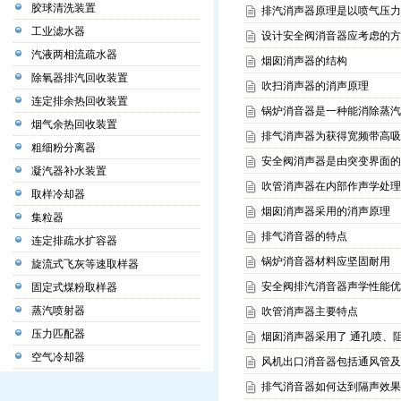
胶球清洗装置
排汽消声器原理是以喷气压力
工业滤水器
设计安全阀消音器应考虑的方
汽液两相流疏水器
烟囱消声器的结构
除氧器排汽回收装置
吹扫消声器的消声原理
连定排余热回收装置
锅炉消音器是一种能消除蒸汽
烟气余热回收装置
排气消声器为获得宽频带高吸
粗细粉分离器
安全阀消声器是由突变界面的
凝汽器补水装置
吹管消声器在内部作声学处理
取样冷却器
烟囱消声器采用的消声原理
集粒器
排气消音器的特点
连定排疏水扩容器
锅炉消音器材料应坚固耐用
旋流式飞灰等速取样器
安全阀排汽消音器声学性能优
固定式煤粉取样器
蒸汽喷射器
吹管消声器主要特点
压力匹配器
烟囱消声器采用了 通孔喷、
空气冷却器
风机出口消音器包括通风管及
排气消音器如何达到隔声效果