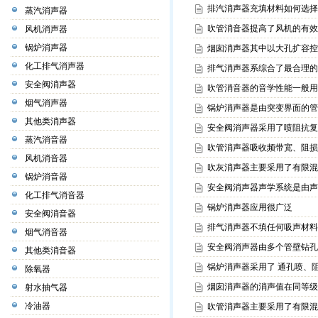
排汽消声器充填材料如何选择
蒸汽消声器
吹管消音器提高了风机的有效
风机消声器
锅炉消声器
烟囱消声器其中以大孔扩容控
化工排气消声器
排气消声器系综合了最合理的
安全阀消声器
吹管消音器的音学性能一般用
烟气消声器
锅炉消声器是由突变界面的管
其他类消声器
安全阀消声器采用了喷阻抗复
蒸汽消音器
吹管消声器吸收频带宽、阻损
风机消音器
吹灰消声器主要采用了有限混
锅炉消音器
安全阀消声器声学系统是由声
化工排气消音器
锅炉消声器应用很广泛
安全阀消音器
排气消声器不填任何吸声材料
烟气消音器
安全阀消声器由多个管壁钻孔
其他类消音器
锅炉消声器采用了 通孔喷、
除氧器
烟囱消声器的消声值在同等级
射水抽气器
冷油器
吹管消声器主要采用了有限混