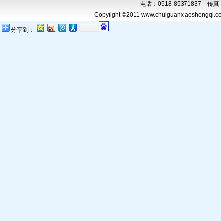
电话：0518-85371837 传真：0
Copyright ©2011 www.chuiguanxiaoshengqi.com
分享到：