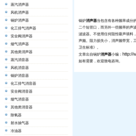
蒸汽消声器
风机消声器
锅炉消声器
锅炉
消声器
当包含有各种频率成分
二个短管口，而另外一些频率的声
化工排气消声器
滤波器。不使用任何阻性吸声填料
安全阀消声器
声频。阻力损失小，消声频带宽，
烟气消声器
卫生标准》。
其他类消声器
http:/
文章出自锅炉
消声器
小编：
蒸汽消音器
如有需要，欢迎致电咨询。
风机消音器
锅炉消音器
化工排气消音器
安全阀消音器
烟气消音器
其他类消音器
除氧器
射水抽气器
冷油器