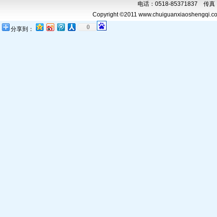
电话：0518-85371837 传真：0
Copyright ©2011 www.chuiguanxiaoshengqi.com
0
分享到：