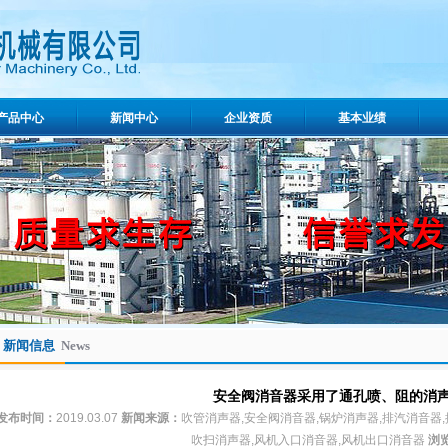
产品中心
新闻中心
企业资质
基本业绩
新闻信息
News
安全阀消音器采用了通孔喷、阻的消
发布时间：
2019.03.07
新闻来源：
吹管消声器,安全阀消音器,锅炉消声器,排汽消音器,
吹扫消声器,风机入口消音器,风机出口消音器
浏