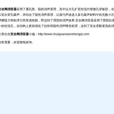
安全阀消音器
采用了通孔喷、阻的消声原理，其中以大孔扩容控流代替微孔穿板型，
多层次穿孔吸声，并结合了阻性消声原理，让蒸汽声波进入多孔吸声材料中的无数小
摩擦阻力和粘滞力而变成热能，即达到了理想的消声效果
.
安全阀消音器采用了喷阻抗
小的控流孔，在结构上更加强化了抗性和阻性消声降音机理，达到了安全系数更高的
文章出自
安全阀消音器
小编：
http://www.chuiguanxiaoshengqi.com
如有需要，欢迎致电咨询。