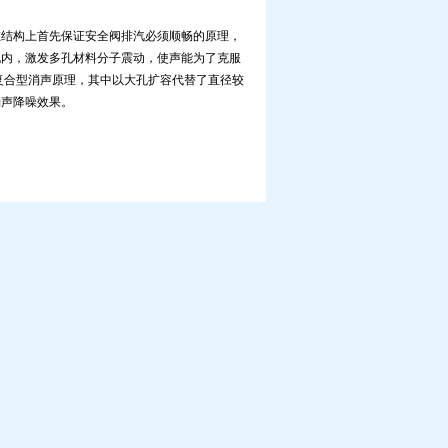
在结构上首先保证安全阀排汽必须顺畅的原理，
孔内，激发多孔材料分子震动，使声能为了克服
复合型消声原理，其中以大孔扩容代替了直径较
消声降噪效果。