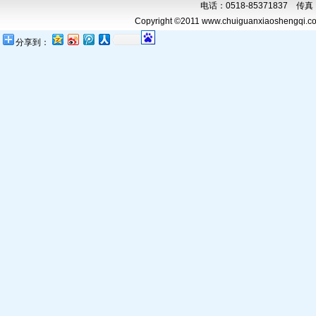
电话：0518-85371837 传真：0
Copyright ©2011 www.chuiguanxiaoshengqi.com
分享到：