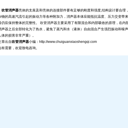
吹管消声器
壳体的支座及和壳体的连接部件要有足够的刚度和强度,结构设计要合理
杂物的高速汽流引起的振动力等各种附加力，消声器本体应能抵抗温度、压力交变带
器仍应保持整体的完整性。 吹管消声器主要采用了有限混合和内部吸收的原理，在内
消声器之后全部转化为了热水，避免了蒸汽和水（液体）自由混合产生强烈振动和噪
人体的损害非常严重）。
文章出自
吹管消声器
小编：
http://www.chuiguanxiaoshengqi.com
如有需要，欢迎致电咨询。